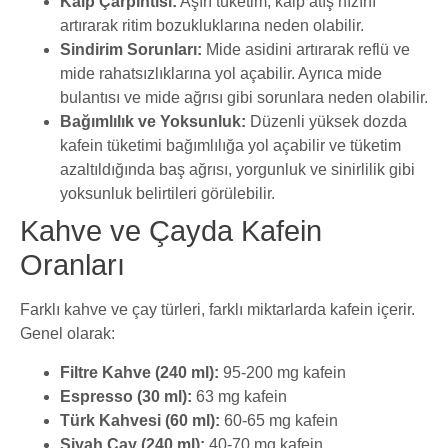
Kalp Çarpıntısı:
Aşırı tüketim, kalp atış hızını
artırarak ritim bozukluklarına neden olabilir.
Sindirim Sorunları:
Mide asidini artırarak reflü ve
mide rahatsızlıklarına yol açabilir. Ayrıca mide
bulantısı ve mide ağrısı gibi sorunlara neden olabilir.
Bağımlılık ve Yoksunluk:
Düzenli yüksek dozda
kafein tüketimi bağımlılığa yol açabilir ve tüketim
azaltıldığında baş ağrısı, yorgunluk ve sinirlilik gibi
yoksunluk belirtileri görülebilir.
Kahve ve Çayda Kafein
Oranları
Farklı kahve ve çay türleri, farklı miktarlarda kafein içerir.
Genel olarak:
Filtre Kahve (240 ml):
95-200 mg kafein
Espresso (30 ml):
63 mg kafein
Türk Kahvesi (60 ml):
60-65 mg kafein
Siyah Çay (240 ml):
40-70 mg kafein